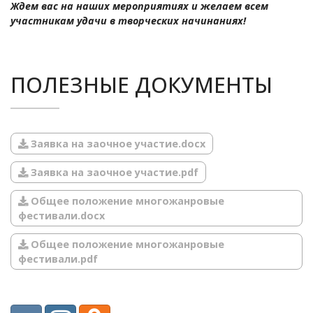
Ждем вас на наших мероприятиях и желаем всем
QR-кода
Информационное письмо
участникам удачи в творческих начинаниях!
идентификационного
поменять члена жюри в дипломе
номера и серии
Дополнительные сертификаты
требуется договор и счет
ПОЛЕЗНЫЕ ДОКУМЕНТЫ
составить свой текст
благодарственного письма
Заявка на заочное участие.docx
Заявка на заочное участие.pdf
Оплата производится
Общее положение многожанровые
фестивали.docx
Общее положение многожанровые
фестивали.pdf