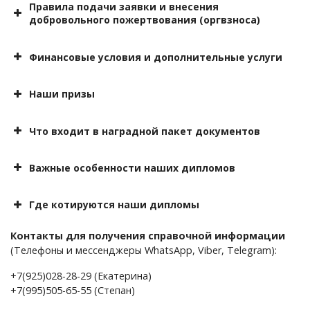
Правила подачи заявки и внесения
жюри
добровольного пожертвования (оргвзноса)
вашей номинации
Заполнить
конкурсные
Финансовые условия и дополнительные услуги
номера без ограничения по времени
ВНИМАНИЕ!
заявить собственную уникальную
reg@turgeneff.ru
номинацию
Наши призы
Дождаться
15 рабочих
премии
1000 рублей
дней
Оплатить
Бесплатное
Что входит в наградной пакет документов
Архива всех мероприятий
Скидки
1200 рублей
Диплом
именные
Отправить
Бесплатное
дипломы
Важные особенности наших дипломов
1200 рублей
в любое время
PR-поддержка
общего образца
не выезжая из своего города
Благодарность
Где котируются наши дипломы
Специальные дипломы
указана поддержка
1500 рублей
При аттестации
2000 рублей
Контакты для получения справочной информации
попробовать свои силы
Дождаться
Отсутствие
(Телефоны и мессенджеры WhatsApp, Viber, Telegram):
Сертификат
При поступлении
лучшие концертные
При запросах
Приглашение
+7(925)028-28-29 (Екатерина)
поменять члена жюри в дипломе
60 рублей
номера и работы
портфолио.
+7(995)505-65-55 (Степан)
Выписка из приказа
не нашли свою номинацию