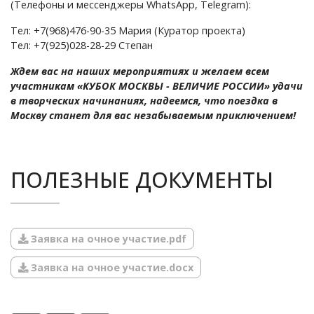
портфолио.
(Телефоны и мессенджеры WhatsApp, Telegram):
reg@turgeneff.ru
Тел: +7(968)476-90-35 Мария (Куратор проекта)
Дождаться
Тел: +7(925)028-28-29 Степан
Награда
Ждем вас на наших мероприятиях и желаем всем
зарегистрирована в реестре наград РФ.
Дождаться
участникам «КУБОК МОСКВЫ - ВЕЛИЧИЕ РОССИИ» удачи
Грант в размере 120.000р
в творческих начинаниях, надеемся, что поездка в
Следовать
Москву станет для вас незабываемым приключением!
ФИНАЛ ПРОЕКТА пройдет в формате самой
настоящей ПРЕМИИ «Кубок Москвы» в стиле
цирка
ПОЛЕЗНЫЕ ДОКУМЕНТЫ
кубками и
не нашли свою номинацию
дипломами
требуется договр и счет
, можете в
медалью
.
Проведут премию
заявке указать реквизиты организации в поле
популярные ведущие страны Мария Миру и
Заявка на очное участие.pdf
"Пожелания и предложения".
Роберт Шейх.
Заявка на очное участие.docx
Денежные премии участникам и