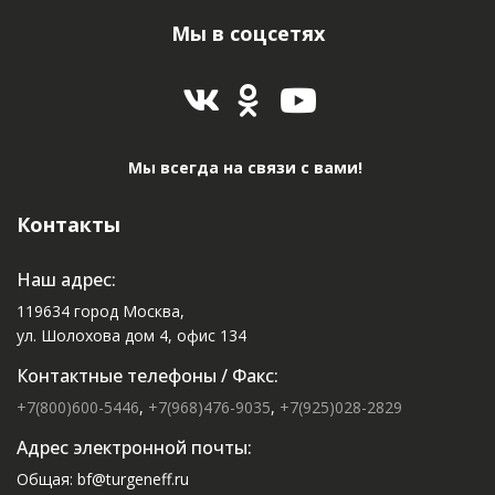
Гран-При
Мы в соцсетях
Каждый коллектив станет победителем в
различных номинациях премии и получит
уникальную награду.
Мы всегда на связи с вами!
Бесплатное
Контакты
Наш адрес:
119634 город Москва,
ул. Шолохова дом 4, офис 134
Контактные телефоны / Факс:
+7(800)600-5446
,
+7(968)476-9035
,
+7(925)028-2829
Адрес электронной почты:
Общая: bf@turgeneff.ru