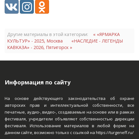
руководителем
Другие материалы в этой категории:
« «ЯРМАРКА
КУЛЬТУР» - 2025, Москва
«НАСЛЕДИЕ - ЛЕГЕНДЫ
КАВКАЗА» - 2026, Пятигорск »
розыгрыши в социальных сетях:
И еще множество сюрпризов!!!
Диплом с указанием степени
Информация по сайту
На основе действующего законодательства об охране
уникальный,
авторских прав и интеллектуальной собственности, все
эксклюзивный кубок победителя
печатные, аудио-, видео-, создаваемые на основе или в рамках
кубками и
фестиваля, учредители объявляют собственностью дирекции
дипломами
фестиваля. Использование материалов в любой форме на
данном сайте, возможно только с ссылкой на https://turgeneff.ru/
медалью