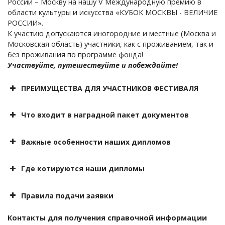
России – Москву на нашу V Международную премию в
области культуры и искусства «КУБОК МОСКВЫ - ВЕЛИЧИЕ
РОССИИ».
К участию допускаются иногородние и местные (Москва и
Московская область) участники, как с проживанием, так и
без проживания по программе фонда!
Участвуйте, путешествуйте и побеждайте!
ПРЕИМУЩЕСТВА ДЛЯ УЧАСТНИКОВ ФЕСТИВАЛЯ
Эксклюзивный оргвзнос для каждого
участника
Что входит в наградной пакет документов
Гарантия лучшего предложения
Диплом
именные
дипломы
Важные особенности наших дипломов
Акции 5+1, 7+1, 9+1, 11+1 на выбор -
указана поддержка
Благодарность
Где котируются наши дипломы
Отсутствие
При аттестации
любую дату заезда и
Правила подачи заявки
отъезда
QR-кода
Специальные дипломы
При поступлении
идентификационного
Заполнить
При запросах
Контакты для получения справочной информации
КАВАЛЕР ОРДЕНА ТУРГЕНЕВА»
номера и серии