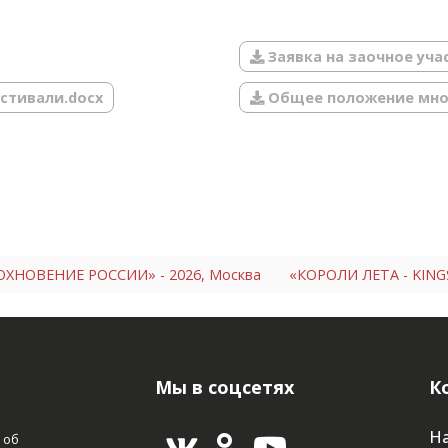
Заявка на заочное уча
стивали.docx
Общее положение мно
ОХНОВЕНИЕ РОССИИ» - 2026, Москва
«КОРОЛИ ЛЕТА - KINGS
Мы в соцсетях
К
На
 об