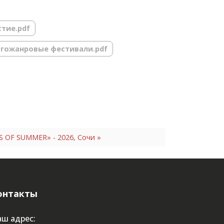
стие.pdf
гожанровые фестивали.pdf
 OF SUMMER» - 2026, Сочи »
онтакты
ш адрес: