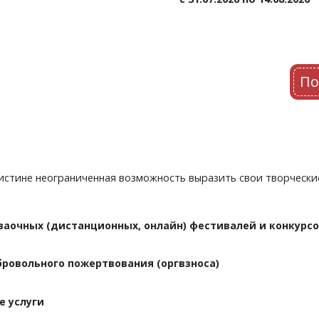
По
истине неограниченная возможность выразить свои творчески
аочных (дистанционных, онлайн) фестивалей и конкурс
е скидки
жюри вашей номинации
бровольного пожертвования (оргвзноса)
рсные номера без ограничения по времени
уникальную номинацию
е услуги
абочих дней