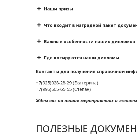
Архива всех мероприятий
ВНИМАНИЕ!
Оплатить
Наши призы
Отправить
1000 р
не выезжая из своего 
премии
1200 рублей
попробовать свои силы
Дождаться
Бесплатное
Что входит в наградной пакет докуме
1200 рублей
лучшие концер
Скидки
Диплом
им
Бесплатное
200
Благодарность
Важные особенности наших дипломов
PR-поддержка
не нашли свою номинацию
Специальные дипломы
общего образца
поменять члена жюри
Сертификат
указана поддержка
Где котируются наши дипломы
требуется договор и счет
Выписка из приказа
Приглашение
Отсутствие
составить св
Информационное письмо
При аттестации
поменять члена жюри в
Контакты для получения справочной ин
Дополнительные сертификаты
При поступлении
QR-к
Оплата производится
При запросах
+7(925)028-28-29 (Екатерина)
идентификацион
портфолио.
+7(995)505-65-55 (Степан)
Ждем вас на наших мероприятиях и желаем 
ПОЛЕЗНЫЕ ДОКУМЕ