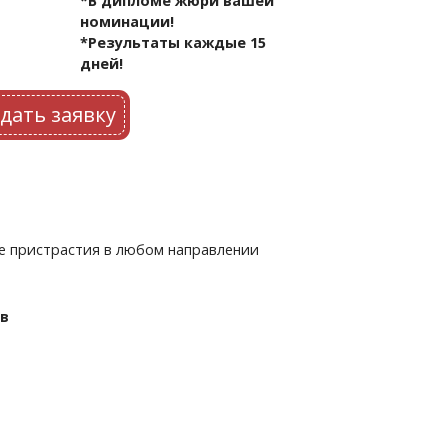
*В дипломе жюри вашей
номинации!
*Результаты каждые 15
дней!
дать заявку
е пристрастия в любом направлении
ов