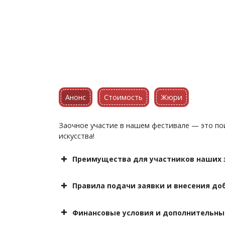
Анонс
Стоимость
Жюри
Заочное участие в нашем фестивале — это по
искусства!
Преимущества для участников наших з
индивидуальны
Правила подачи заявки и внесения до
конку
Заполнить
заявить собственную 
reg@turgeneff.ru
Финансовые условия и дополнительны
15 р
Дождаться